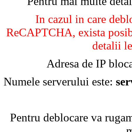
Pentru mai multe detal
In cazul in care debl
ReCAPTCHA, exista posibil
detalii l
Adresa de IP bloca
Numele serverului este:
se
Pentru deblocare va ruga
m